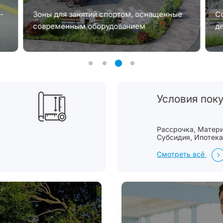
-
Зоны для занятий спортом, оснащенные
С
современным оборудованием
д
Условия пок
Рассрочка, Материн
Cубсидия, Ипотек
Смотреть всё