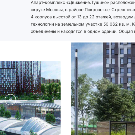
Апарт-комплекс «Движение.Тушино» расположен
104 534 кв. м. Вентилируемые фасады дом
округе Москвы, в районе Покровское-Стрешнево
керамогранитными и фиброцементными плитам
4 корпуса высотой от 13 до 22 этажей, возводим
общей сдержанности цветовой гаммы. Проектом преду
технологии на земельном участке 50 062 кв. м. 
кладовые на цокольном этаже и коммерческие помещ
объединены и находятся в одном здании. Общая 