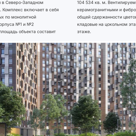
 в Северо-Западном
ов будут отделаны
. Комплекс включает в себя
и контрастных цветов при
ых по монолитной
смотрены паркинг и
Корпуса №1 и №2
ения – на первом
площадь объекта составит
этаже.