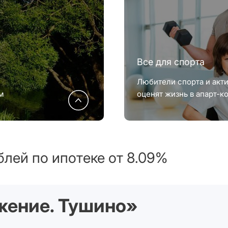
Все для спорта
Любители спорта и акт
м
оценят жизнь в апарт-к
е и
стадион «Открытие Аре
и
человек, на котором п
канал
соревнования, крупные 
тся
драйвы, выставки и пе
ублей
по ипотеке от 8.09%
ический
неподалеку располагае
ый сад,
комплекс «Буревестник
к,
академической гребле, 
к и
каноэ и гребному слало
жение. Тушино»