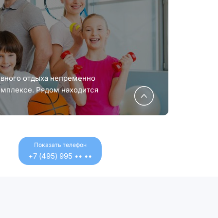
ивного отдыха непременно
омплексе. Рядом находится
на» вместимостью 45 360
роводятся спортивные
праздники, фестивали, тест-
рформансы. Также
Показать телефон
тся водно-спортивный
+7 (495) 995 •• ••
», где можно обучиться
гребле на байдарках и
му.