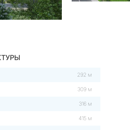
КТУРЫ
292 м
309 м
316 м
415 м