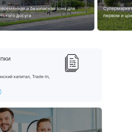
овременная и безопасная зона для
Супермаркет 
етского досуга
первом и цо
упки
ский капитал, Trade-In,
а