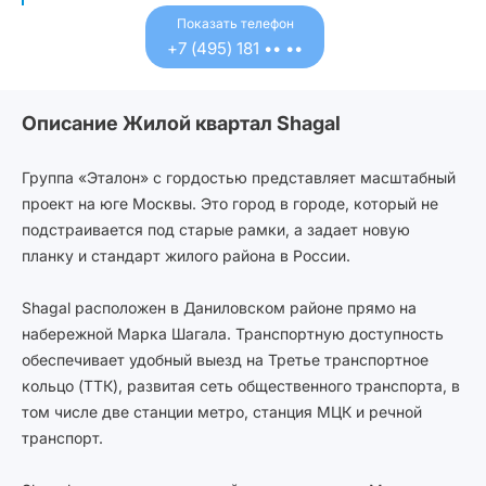
минут.
Арена, Центр синхронного плавания,
Показать телефон
ФОК «Торпедо». На ул. Лисицкого
+7 (495) 181 •• ••
обустроен парк Тюфелева роща с
небольшим прудом на территории. За
Описание Жилой квартал Shagal
15 минут можно добраться пешком
до Нагатинской поймы и музей-
заповедника Коломенское. Не более
Группа «Эталон» с гордостью представляет масштабный
получаса пешком до Культурного
проект на юге Москвы. Это город в городе, который не
центра ЗИЛ и лаборатории
подстраивается под старые рамки, а задает новую
современного театра. В 3 км от ЖК
планку и стандарт жилого района в России.
Shagal будет возведен музейный
центр «Эрмитаж-Москва»,
Shagal расположен в Даниловском районе прямо на
развлекательный кластер «Парк
набережной Марка Шагала. Транспортную доступность
легенд», бизнес-кластер Nagatino i-
обеспечивает удобный выезд на Третье транспортное
Land и ТЦ «Ривьера».
кольцо (ТТК), развитая сеть общественного транспорта, в
том числе две станции метро, станция МЦК и речной
транспорт.