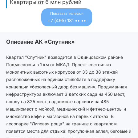
Квартиры от 6 млн рублей
видеонаблюдения. Система будет
реагировать на заданные алгоритмы
Показать телефон
и исключит человеческий фактор.
+7 (495) 181 •• ••
Пропускной режим обеспечат два
поста службы безопасности.
Описание АК «Спутник»
Сотрудники службы будут в режиме
24/7 реагировать на все экстренные
сигналы тревоги, которые сработают
Квартал "Спутник" возводится в Одинцовском районе
автоматически или поступят от
Подмосковья в 1 км от МКАД. Проект состоит из
жителей.
монолитных высотных корпусов от 33 до 38 этажей
расположенных на едином стилобате в поддержку
концепции «безопасный двор без машин». Продуманная
инфраструктура включает 3 детских сада на 450 мест,
школу на 825 мест, подземные паркинги на 485
машиномест с мойкой, медицинский и фитнес-центры и
множество кафе и магазинов на первых этажах. В
лесопарке "Липовая роща" на границе с кварталом
появятся места для отдыха: прогулочная аллея, беговые и