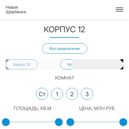
Новая
Щербинка
КОРПУС 12
Все предложения
Корпус 10
Корпус 11
Кор
КОМНАТ
Ст
1
2
3
ПЛОЩАДЬ, КВ.М
ЦЕНА, МЛН РУБ