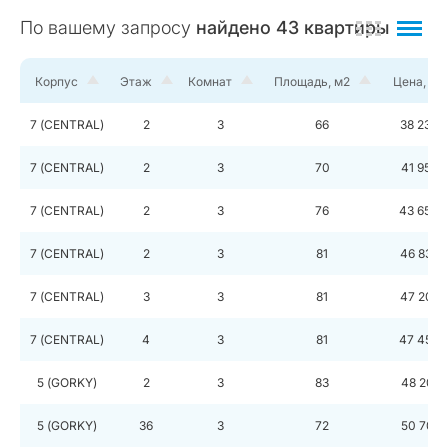
По вашему запросу
найдено
43
квартиры
Корпус
Этаж
Комнат
Площадь, м2
Цена, ру
7 (CENTRAL)
2
3
66
38 230 
7 (CENTRAL)
2
3
70
41 954 
7 (CENTRAL)
2
3
76
43 659 
7 (CENTRAL)
2
3
81
46 835 
7 (CENTRAL)
3
3
81
47 202 
7 (CENTRAL)
4
3
81
47 457 
5 (GORKY)
2
3
83
48 205 
5 (GORKY)
36
3
72
50 702 