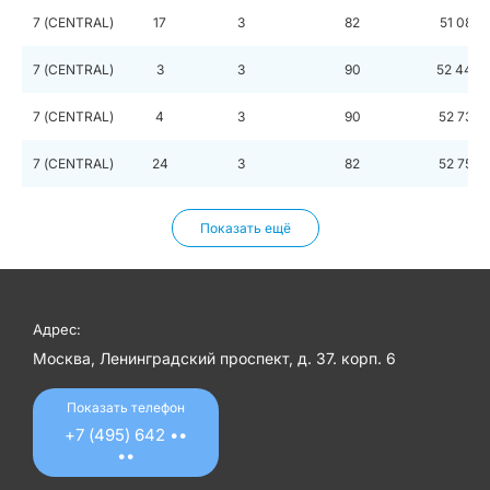
7 (CENTRAL)
17
3
82
51 088 
7 (CENTRAL)
3
3
90
52 447 
7 (CENTRAL)
4
3
90
52 731 
7 (CENTRAL)
24
3
82
52 757 
Показать ещё
Адрес:
Москва, Ленинградский проспект, д. 37. корп. 6
Показать телефон
+7 (495) 642 ••
••