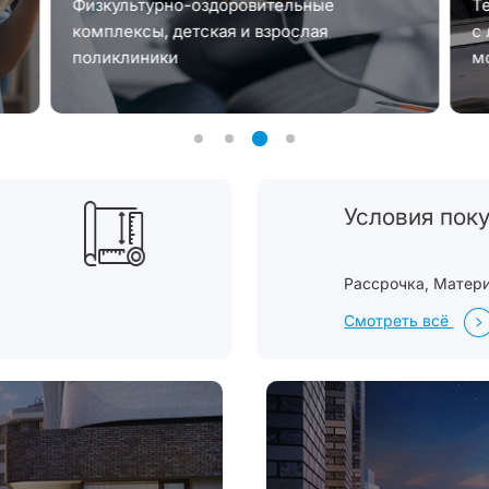
8
Физкультурно-оздоровительные
Т
комплексы, детская и взрослая
с
поликлиники
м
Условия пок
Рассрочка, Матер
Смотреть всё