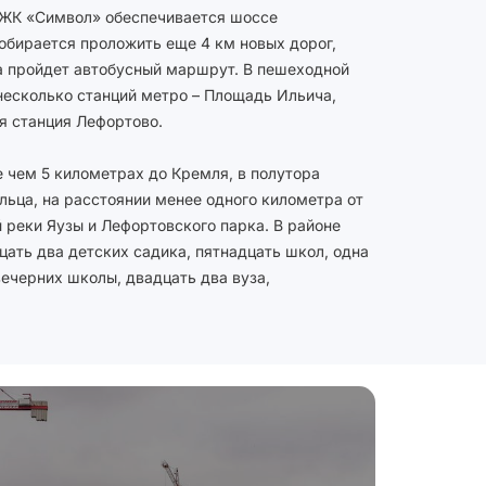
мами энергоучета,
 ЖК «Символ» обеспечивается шоссе
ью. Жильцам доступны
обирается проложить еще 4 км новых дорог,
ы.
а пройдет автобусный маршрут. В пешеходной
есколько станций метро – Площадь Ильича,
я станция Лефортово.
 чем 5 километрах до Кремля, в полутора
льца, на расстоянии менее одного километра от
реки Яузы и Лефортовского парка. В районе
ать два детских садика, пятнадцать школ, одна
вечерних школы, двадцать два вуза,