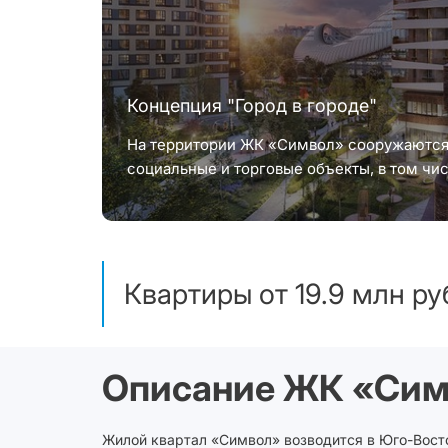
Концепция "Город в городе"
На территории ЖК «Символ» сооружаютс
социальные и торговые объекты, в том чис
охраняемые паркинги, школа и лицей при 
Баумана, детские сады, физкультурно-
оздоровительные комплексы, детская и вз
поликлиники. Коммерческая инфраструкт
Квартиры от 19.9 млн р
включает большой торговый центр, концер
и множество помещений разного назначен
первых этажах жилых корпусов. На терри
проложат велосипедные, беговые дорожки
Описание ЖК «Сим
появятся спортивные и игровые площадки.
Ключевой элемент проекта – проходящий 
весь район центральный публичный парк 
Жилой квартал «Символ» возводится в Юго-Вост