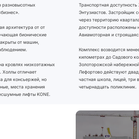
овых
автоматическими систе
о разновысотных
Транспортная доступность
транство,
видеодомофонной связ
«бизнес».
Энтузиастов. Застройщик с
услуги консьерж-служб
через территорию квартал
ая архитектура от от
доступности расположены н
лючающая бионические
Авиамоторная и строящаяс
закрыты от машин,
наблюдением.
Комплекс возводится менее
километрах до Садового ко
 на кровлях низкоэтажных
Золоторожской набережной 
. Холлы отличает
Лефортoвo действуют двадц
а для консьержей, но
частная школа, лицей, три 
чные, места хранения
четырнадцать поликлиник.
 бесшумные лифты KONE.