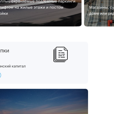
еплые охраняемые подземные паркинги
 лифтом на жилые этажи и постом
Магазины, с
ойки
доме или ря
упки
инский капитал