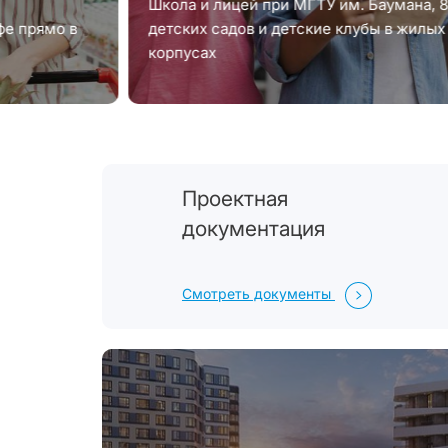
Школа и лицей при МГТУ им. Баумана, 
фе прямо в
детских садов и детские клубы в жилых
корпусах
Проектная
документация
Смотреть документы