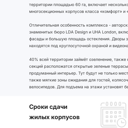
река», в котором устроен целый ряд досуг
территории площадью 60 га, включает нескольк
площадок, креативное общественное прос
многосекционных корпусов класса «комфорт» и 
пергола, скамейки и пуфы для отдыха.
Отличительная особенность комплекса - авторск
знаменитых бюро LDA Design и UHA London, вк
фасады и большую площадь остекления. Дворы 
находятся под круглосуточной охраной и видео
40% всей территории займёт озеленение, также
секций расположатся открытые зеленые террасы
продуманный интерьер. Тут будут не только мест
также мягкие зоны ожидания для гостей, колясо
велосипедов. Для подъема на этажи установят
Сроки сдачи
жилых корпусов