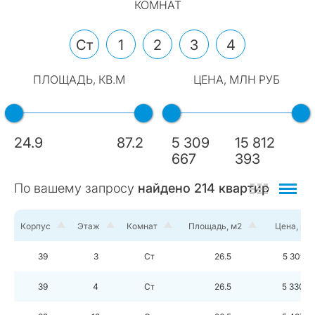
КОМНАТ
Ст
1
2
3
4
ПЛОЩАДЬ, КВ.М
ЦЕНА, МЛН РУБ
24.9
87.2
5 309
15 812
667
393
По вашему запросу
найдено
214
квартир
Корпус
Этаж
Комнат
Площадь, м2
Цена, руб
39
3
Ст
26.5
5 309 6
39
4
Ст
26.5
5 330 5