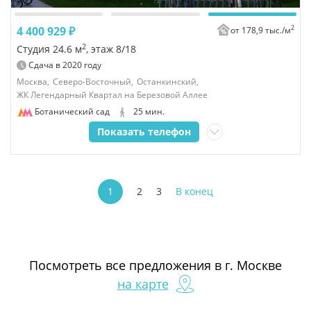
2
4 400 929 ₽
от 178,9 тыс./
м
2
Студия 24.6 м
, этаж 8/18
Сдача в
2020
году
Москва,
Северо-Восточный,
Останкинский,
ЖК Легендарный Квартал на Березовой Аллее
Ботанический сад
25 мин.
Показать телефон
1
2
3
В конец
Посмотреть все предложения
в г. Москве
на карте