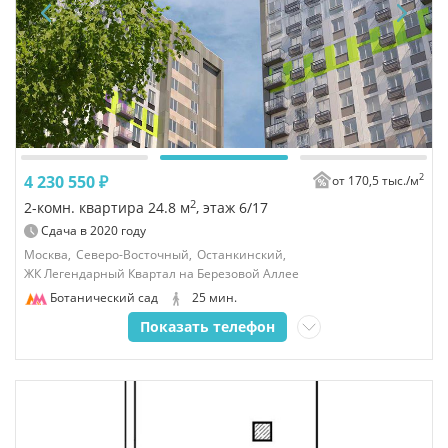
2
4 230 550 ₽
от 170,5 тыс./
м
2
2-комн. квартира 24.8 м
, этаж 6/17
Сдача в
2020
году
Москва,
Северо-Восточный,
Останкинский,
ЖК Легендарный Квартал на Березовой Аллее
Ботанический сад
25 мин.
Показать телефон