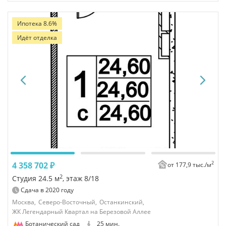
Ипотека 8.6%
Идёт отделка
2
4 358 702 ₽
от 177,9 тыс./
м
2
Студия 24.5 м
, этаж 8/18
Сдача в
2020
году
Москва,
Северо-Восточный,
Останкинский,
ЖК Легендарный Квартал на Березовой Аллее
Ботанический сад
25 мин.