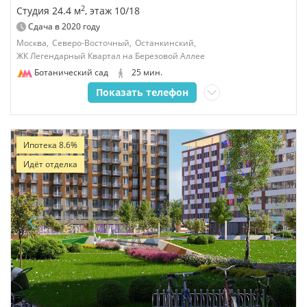
2
Студия 24.4 м
, этаж 10/18
Сдача в
2020
году
Москва,
Северо-Восточный,
Останкинский,
ЖК Легендарный Квартал на Березовой Аллее
Ботанический сад
25 мин.
Показать телефон
Ипотека 8.6%
Идёт отделка