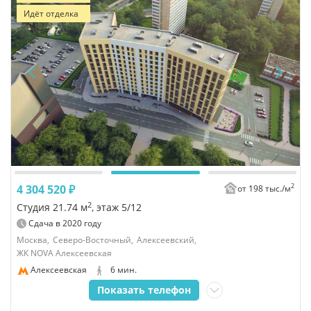
Идёт отделка
2
4 304 520 ₽
от 198 тыс./
м
2
Студия 21.74 м
, этаж 5/12
Сдача в
2020
году
Москва,
Северо-Восточный,
Алексеевский,
ЖК NOVA Алексеевская
Алексеевская
6 мин.
Показать телефон