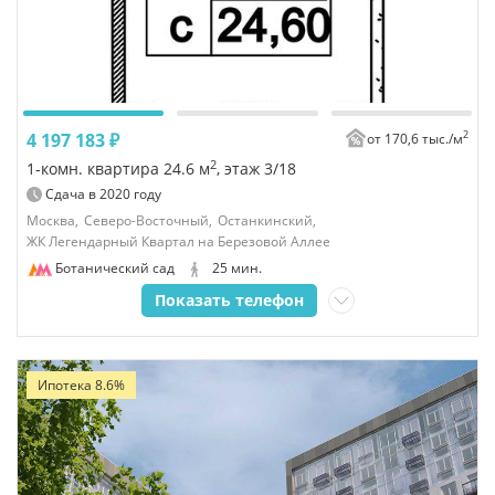
2
4 197 183 ₽
от 170,6 тыс./
м
2
1-комн. квартира 24.6 м
, этаж 3/18
Сдача в
2020
году
Москва,
Северо-Восточный,
Останкинский,
ЖК Легендарный Квартал на Березовой Аллее
Ботанический сад
25 мин.
Показать телефон
Ипотека 8.6%