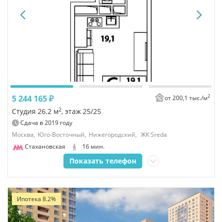
2
5 244 165 ₽
от 200,1 тыс./
м
2
Студия 26.2 м
, этаж 25/25
Сдача в
2019
году
Москва,
Юго-Восточный,
Нижегородский,
ЖК Sreda
Стахановская
16 мин.
Показать телефон
Ипотека 8.2%