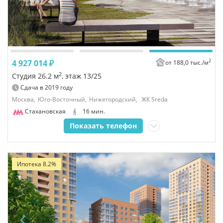
2
4 927 014 ₽
от 188,0 тыс./
м
2
Студия 26.2 м
, этаж 13/25
Сдача в
2019
году
Москва,
Юго-Восточный,
Нижегородский,
ЖК Sreda
Стахановская
16 мин.
Показать телефон
Ипотека 8.2%