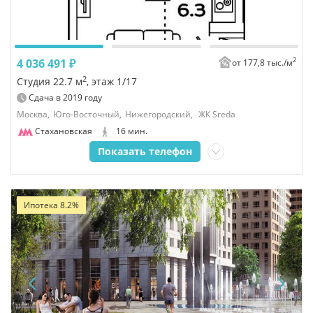
2
4 036 491 ₽
от 177,8 тыс./
м
2
Студия 22.7 м
, этаж 1/17
Сдача в
2019
году
Москва,
Юго-Восточный,
Нижегородский,
ЖК Sreda
Стахановская
16 мин.
Показать телефон
Ипотека 8.2%