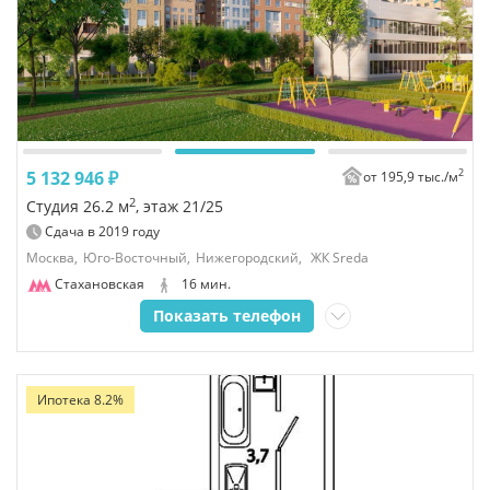
2
5 132 946 ₽
от 195,9 тыс./
м
2
Студия 26.2 м
, этаж 21/25
Сдача в
2019
году
Москва,
Юго-Восточный,
Нижегородский,
ЖК Sreda
Стахановская
16 мин.
Показать телефон
Ипотека 8.2%