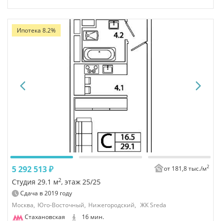
Ипотека 8.2%
2
5 292 513 ₽
от 181,8 тыс./
м
2
Студия 29.1 м
, этаж 25/25
Сдача в
2019
году
Москва,
Юго-Восточный,
Нижегородский,
ЖК Sreda
Стахановская
16 мин.