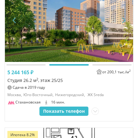
2
5 244 165 ₽
от 200,1 тыс./
м
2
Студия 26.2 м
, этаж 25/25
Сдача в
2019
году
Москва,
Юго-Восточный,
Нижегородский,
ЖК Sreda
Стахановская
16 мин.
Показать телефон
Ипотека 8.2%