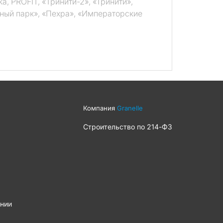
 PROFIT, «Тринити-2», «Тринити»,
ьный парк», «Пехра», «Императорские
Компания
Granelle
Строительство по
214-ФЗ
нии