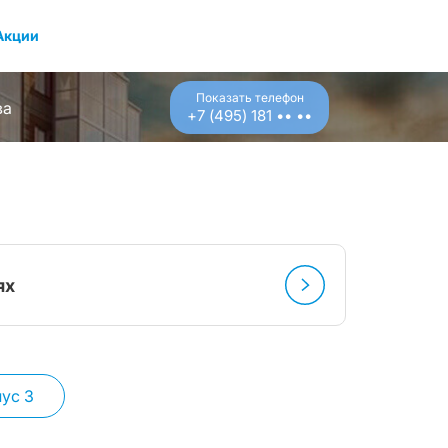
Акции
Показать телефон
ва
+7 (495) 181 •• ••
ях
ус 3