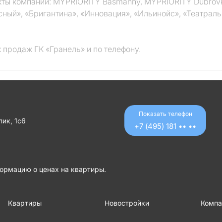
ы компании: MYPRIORITY Basmanny, MYPRIORITY Dubrovka,
сный», «Бригантина», «Инновация», «Ильинойс», «Театрал
 продаж ГК «Гранель» и по телефону.
Показать телефон
ик, 1с6
+7 (495) 181 •• ••
ормацию о ценах на квартиры.
Квартиры
Новостройки
Компа