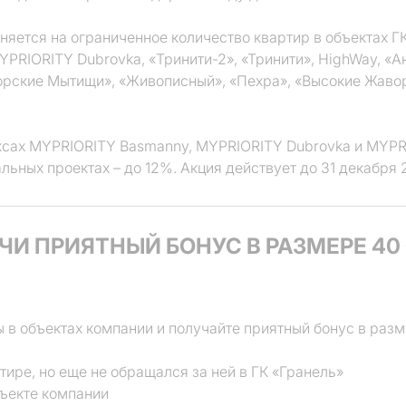
яется на ограниченное количество квартир в объектах Г
PRIORITY Dubrovka, «Тринити-2», «Тринити», HighWay, «А
орские Мытищи», «Живописный», «Пехра», «Высокие Жавор
ксах MYPRIORITY Basmanny, MYPRIORITY Dubrovka и MYPR
альных проектах – до 12%. Акция действует до 31 декабря 
ЧИ ПРИЯТНЫЙ БОНУС В РАЗМЕРЕ 40 
в объектах компании и получайте приятный бонус в разм
тире, но еще не обращался за ней в ГК «Гранель»
ъекте компании