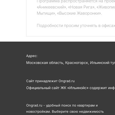
Программа распространяется на проект
«Аникеевский», «Новая Рига», «Живопи
Мытищи», «Высокие Жаворонки».
Подробности просим уточнять в офисах
Адрес:
Московская область, Красногорск, Ильинский туп
Сайт принадлежит
Ongrad.ru
Официальный сайт ЖК «Ильинойс» содержит инф
Ongrad.ru - удобный поиск по квартирам и
новостройкам. Выберите свою недвижимость