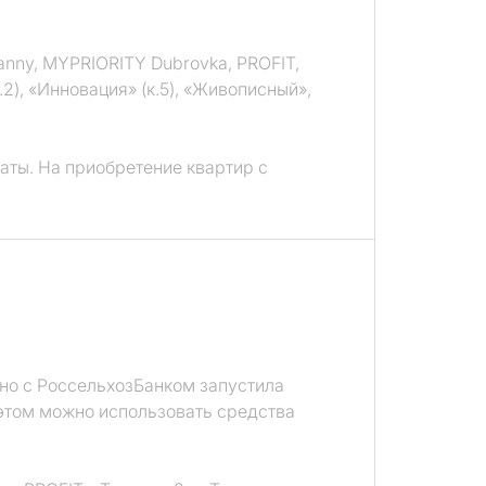
nny, MYPRIORITY Dubrovkа, PROFIT,
к.2), «Инновация» (к.5), «Живописный»,
аты. На приобретение квартир с
тно с РоссельхозБанком запустила
этом можно использовать средства