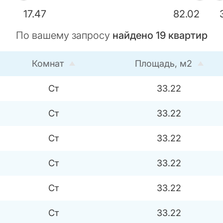
17.47
82.02
По вашему запросу
найдено
19
квартир
Комнат
Площадь, м2
Ст
33.22
Ст
33.22
Ст
33.22
Ст
33.22
Ст
33.22
Ст
33.22