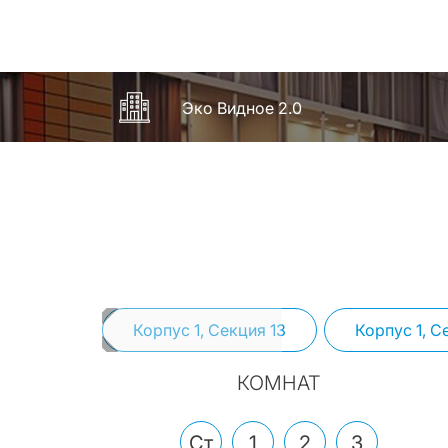
Эко Видное 2.0
Корпус 1, Секция 13
Корпус 1, С
КОМНАТ
Ст
1
2
3