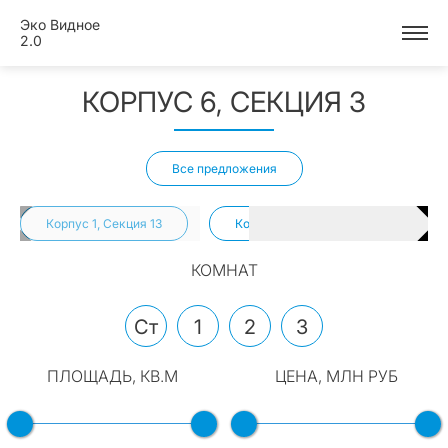
Эко Видное
2.0
КОРПУС 6, СЕКЦИЯ 3
Все предложения
Корпус 1, Секция 13
Корпус 1, Секция 18
Кор
КОМНАТ
Ст
1
2
3
ПЛОЩАДЬ, КВ.М
ЦЕНА, МЛН РУБ