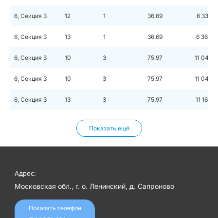
6, Секция 3
12
1
36.69
6 335 9
6, Секция 3
13
1
36.69
6 367 0
6, Секция 3
10
3
75.97
11 040 
6, Секция 3
10
3
75.97
11 040 
6, Секция 3
13
3
75.97
11 164 2
Показать ещё
Адрес:
Московская обл., г. о. Ленинский, д. Сапроново
Показать телефон