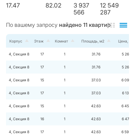
17.47
82.02
3 937
12 549
566
287
По вашему запросу
найдено
11
квартир
Корпус
Этаж
Комнат
Площадь, м2
Цена, ру
4, Секция 8
17
1
31.76
5 260 3
4, Секция 8
17
1
31.76
5 260 3
4, Секция 8
15
1
37.03
6 090 1
4, Секция 8
17
1
37.03
6 137 6
4, Секция 8
15
1
42.63
6 457 2
4, Секция 8
16
1
42.63
6 478 1
4, Секция 8
17
1
42.63
6 593 6