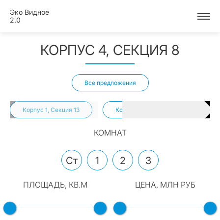
Эко Видное
2.0
КОРПУС 4, СЕКЦИЯ 8
Все предложения
Корпус 1, Секция 13
Корпус 1, Секция 18
Кор
КОМНАТ
Ст
1
2
3
ПЛОЩАДЬ, КВ.М
ЦЕНА, МЛН РУБ