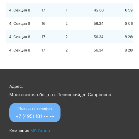
4, Секция 8
17
1
42.63
6 593 6
4, Секция 8
16
2
56.34
8 061 7
4, Секция 8
17
2
56.34
8 280 4
4, Секция 8
17
2
56.34
8 280 4
Адрес:
Московская обл., г. о. Ленинский, д. Сапроново
Показать телефон
+7 (495) 181 •• ••
Компания
MR Group