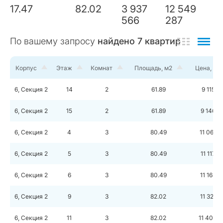
17.47
82.02
3 937
12 549
566
287
По вашему запросу
найдено
7
квартир
Корпус
Этаж
Комнат
Площадь, м2
Цена, ру
6, Секция 2
14
2
61.89
9 115 3
6, Секция 2
15
2
61.89
9 146 9
6, Секция 2
4
3
80.49
11 069 
6, Секция 2
5
3
80.49
11 117 5
6, Секция 2
6
3
80.49
11 165 4
6, Секция 2
9
3
82.02
11 324 4
6, Секция 2
11
3
82.02
11 407 