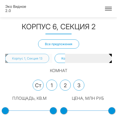
Эко Видное
2.0
КОРПУС 6, СЕКЦИЯ 2
Все предложения
Корпус 1, Секция 13
Корпус 1, Секция 18
Кор
КОМНАТ
Ст
1
2
3
ПЛОЩАДЬ, КВ.М
ЦЕНА, МЛН РУБ